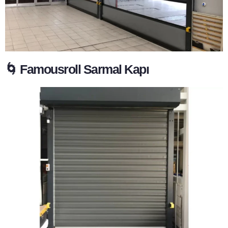
🌀 Famousroll Sarmal Kapı